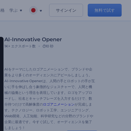
価格
学ぶ
サインイン
無料で試す
AI-Innovative Opener
1K+
エクスポート数
10 秒
AIをテーマにしたロゴアニメーションで、ブランドや企
業をより多くのオーディエンスにアピールしましょう。
AI-Innovative Openerは、人間の手とロボットの手が互
いに手を伸ばし合う象徴的なジェスチャーで、人間と機
械の協働という理念を表現しています。ロゴをアップロ
ードし、社名とキャッチフレーズを入力するだけで、数
分待つだけで高解像度の
ロゴアニメーション
が完成しま
す。テクノロジー、ロボット工学、エンジニアリング、
Web開発、人工知能、科学研究などの分野のブランドや
企業に最適です。今すぐ試して、オーディエンスを魅了
しましょう！