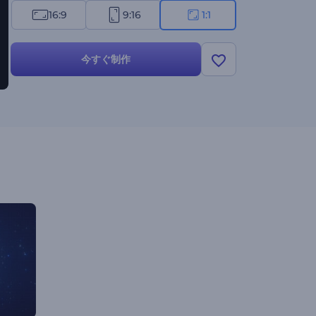
16:9
9:16
1:1
今すぐ制作