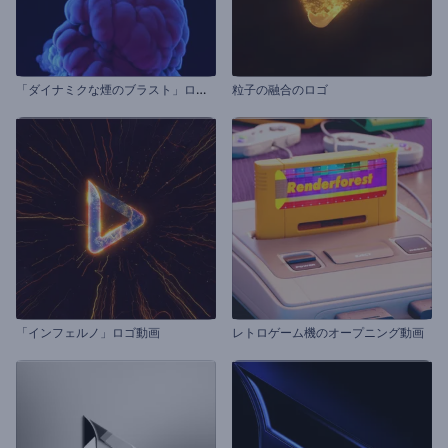
「
ダイナミクな煙のブラスト」ロゴ動画
粒子の融合のロゴ
「インフェルノ」ロゴ動画
レトロゲーム機のオープニング動画