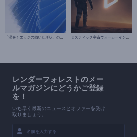
「
渦巻くエッジの効いた形状」のイントロ動画
ミ
スティック宇宙ウォーカーイントロ動画
レンダーフォレストのメー
ルマガジンにどうかご登録
を！
いち早く最新のニュースとオファーを受け
取りましょう。