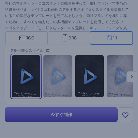
弊社のマルチカラーロゴのイントロ動画を使って、御社ブランドで本当の
話題を作りましょう! ロゴ動画用の選択するさまざまなスタイルを提供して
いるこの流行なテンプレートを見てみましょう。御社ブランドを成功に導
くために、すべてを備えたこの多機能テンプレートを使用してください。
ロゴをアップロードし、好きなスタイルを選択し、キャッチフレーズを入
力し、数回クリックするだけでロゴが表示されます。ブランドプロモーシ
16:9
9:16
1:1
ョン、テレビコマーシャル、プレゼンテーションのオープニング、会社の
紹介など、さまざまな用途に最適です。今すぐ試してみてください。
選択可能なスタイル
(10)
今すぐ制作