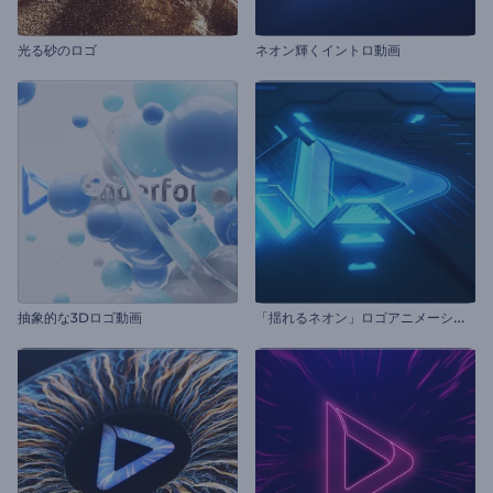
光る砂のロゴ
ネオン輝くイントロ動画
「
揺れるネオン」ロゴアニメーション
抽象的な3Dロゴ動画