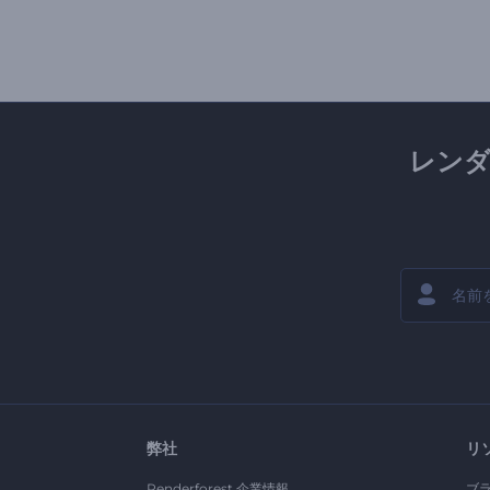
レン
弊社
リ
Renderforest 企業情報
ブ