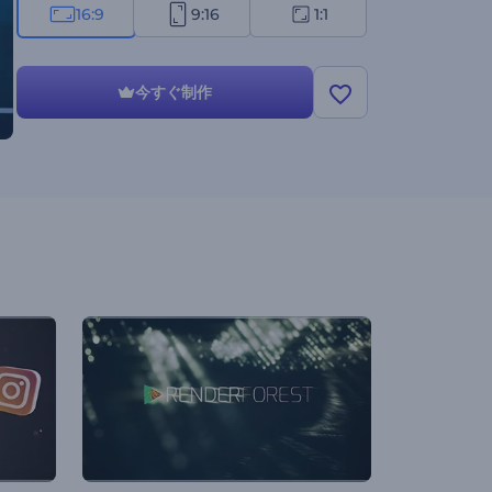
16:9
9:16
1:1
今すぐ制作