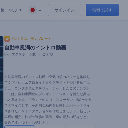
価格
学ぶ
サインイン
無料で試す
プレミアム・テンプレート
自動車風洞のイントロ動画
6K+
エクスポート数
12 秒
自動車風洞のイントロ動画で空気力学のパワーを体験し
てください。エアロダイナミクステストを受ける精巧に
チューニングされた車をフィーチャーしたこのテンプレ
ートは、自動車関連のプレゼンテーションを新たな高み
へと導きます。ブランドのロゴ、スローガン、BGMをカ
スタマイズして、革新的な精神を反映したパーソナライ
ズされたイントロダクションを作成しましょう。新しい
車種の紹介、技術の進歩の強調、車の能力の紹介などに
最適です。今すぐお試しを！