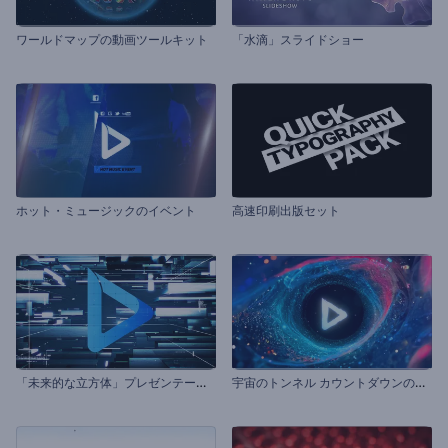
ワールドマップの動画ツールキット
「水滴」スライドショー
ホット・ミュージックのイベント
高速印刷出版セット
「
未来的な立方体」プレゼンテーション
宇
宙のトンネル カウントダウンのイントロ