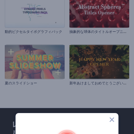
抽
象的な球体のタイトルオープニング動画
動的ピクセルタイポグラフィパック
新
年あけましておめでとうございます
夏のスライドショー
レンダーフォレストのメー
ルマガジンにどうかご登録