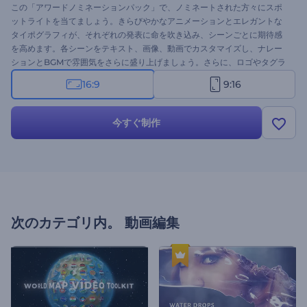
この「アワードノミネーションパック」で、ノミネートされた方々にスポ
ットライトを当てましょう。きらびやかなアニメーションとエレガントな
タイポグラフィが、それぞれの発表に命を吹き込み、シーンごとに期待感
を高めます。各シーンをテキスト、画像、動画でカスタマイズし、ナレー
ションとBGMで雰囲気をさらに盛り上げましょう。さらに、ロゴやタグラ
インを追加すれば、プロフェッショナルな仕上がりになります。ノミネー
16:9
9:16
ト発表、式典招待状、特別なオープニングやエンディングなど、様々な用
途に最適です。今すぐお試しください！
今すぐ制作
次のカテゴリ内。
動画編集