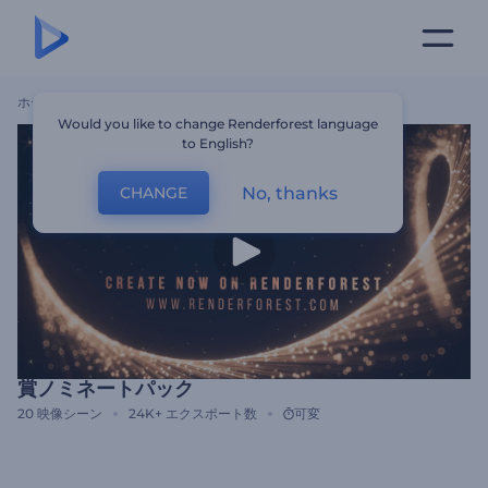
ホーム
テンプレート
賞ノミネートパック
Would you like to change Renderforest language
to English?
No, thanks
CHANGE
賞ノミネートパック
20
映像シーン
24K+
エクスポート数
可変