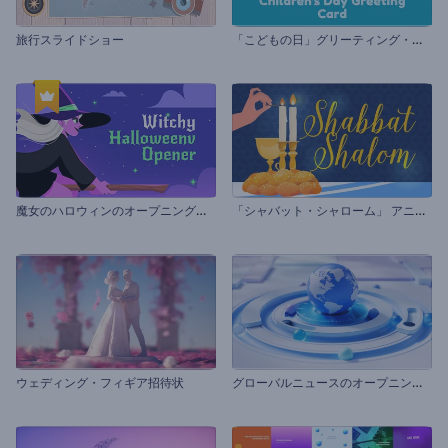
「
こどもの日」グリーティング・カード
旅行スライドショー
魔
女のハロウィンのオープニング動画
「
シャバット・シャローム」 アニメーション
グ
ローバルニュースのオープニング動画
ウェディング・フィギア招待状