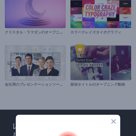
ク
リスタル・ラマダンのオープニング動画
カラークレイズタイポグラフィ
会
社用のプレゼンテーションツールキット
探偵タイトルのオープニング動画
レンダーフォレストのメー
ルマガジンにどうかご登録