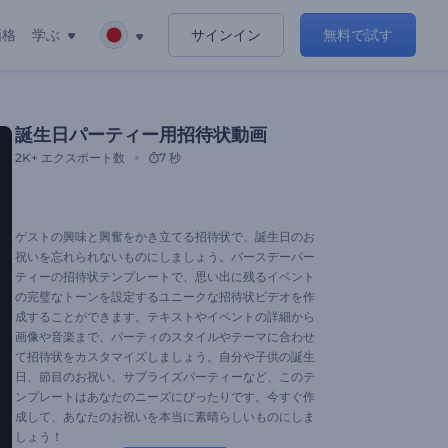
価格
学ぶ
サインイン
無料で試す
誕生日パーティー用招待状動画
2K+
エクスポート数
7 秒
ゲストの興味と興奮をかき立てる招待状で、誕生日のお
祝いを忘れられないものにしましょう。バースデーパー
ティーの招待状テンプレートで、思い出に残るイベント
の完璧なトーンを設定するユニークな招待状ビデオを作
成することができます。テキストやイベントの詳細から
画像や音楽まで、パーティのスタイルやテーマに合わせ
て招待状をカスタマイズしましょう。自分や子供の誕生
日、節目のお祝い、サプライズパーティーなど、このテ
ンプレートはあなたのニーズにぴったりです。今すぐ作
成して、あなたのお祝いを本当に素晴らしいものにしま
しょう！