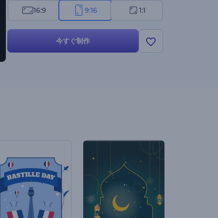
16:9
9:16
1:1
今すぐ制作