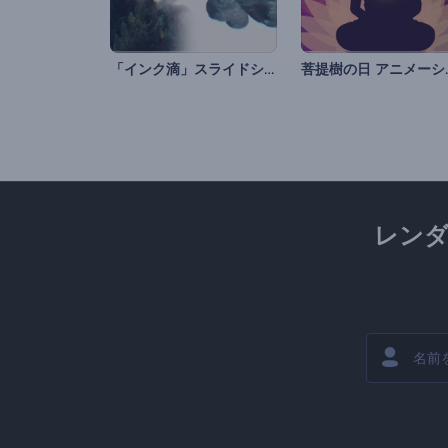
「インク滴」スライドショー
菩提樹
レン