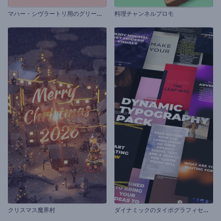
マ
ハー・シヴラートリ用のグリーティング動画
料理チャンネルプロモ
ダ
イナミックのタイポグラフィセット
クリスマス魔界村