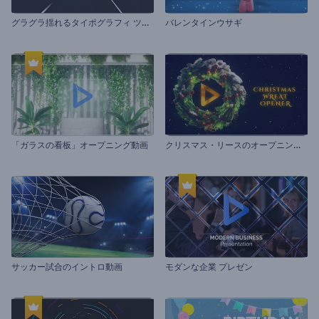
グ
ラグラ揺れるタイポグラフィ ツールキット
バレンタインウサギ
ク
リスマス・リースのオープニング動画
「ガラスの看板」オープニング動画
サッカー試合のイントロ動画
モダンな企業 プレゼン