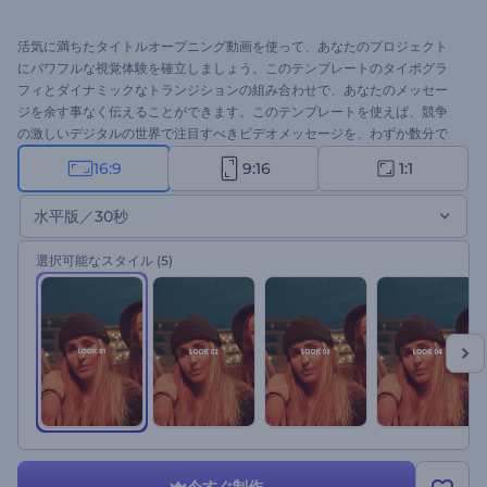
活気に満ちたタイトルオープニング動画を使って、あなたのプロジェクト
にパワフルな視覚体験を確立しましょう。このテンプレートのタイポグラ
フィとダイナミックなトランジションの組み合わせで、あなたのメッセー
ジを余す事なく伝えることができます。このテンプレートを使えば、競争
の激しいデジタルの世界で注目すべきビデオメッセージを、わずか数分で
視聴者と共有することができます。テキストを入力し、メディアファイル
16:9
9:16
1:1
をアップロードし、あなたの好みに合わせてBGMを追加してください。プ
レゼンテーションのオープニング動画、会社紹介動画、スライドショー、
水平版／30秒
チャンネルのイントロなど、さまざまな用途に最適です。今すぐ試してみ
てください。
選択可能なスタイル
(5)
今すぐ制作