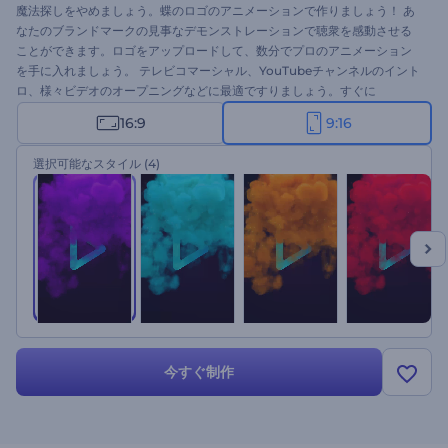
魔法探しをやめましょう。蝶のロゴのアニメーションで作りましょう！ あ
なたのブランドマークの見事なデモンストレーションで聴衆を感動させる
ことができます。ロゴをアップロードして、数分でプロのアニメーション
を手に入れましょう。 テレビコマーシャル、YouTubeチャンネルのイント
ロ、様々ビデオのオープニングなどに最適ですりましょう。すぐに
Instagramストーリを作りましょう。 無料です！
16:9
9:16
選択可能なスタイル
(4)
今すぐ制作