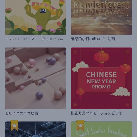
「
シンコ・デ・マヨ」アニメーション
魅惑的な日の出ロゴ・動画
モザイクのロゴ動画
旧正月用プロモーションビデオ