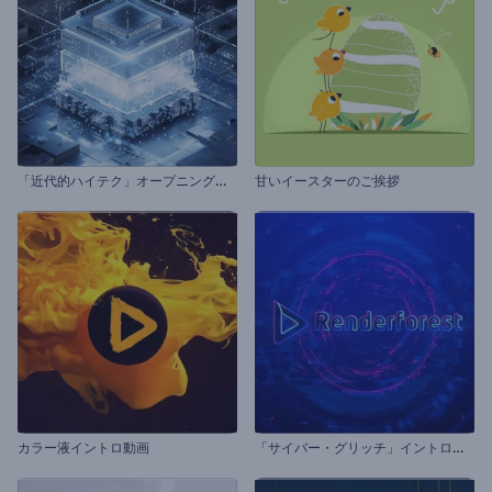
「
近代的ハイテク」オープニング動画
甘いイースターのご挨拶
「
サイバー・グリッチ」イントロ動画
カラー液イントロ動画