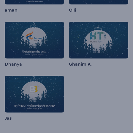
aman
Olli
Dhanya
Ghanim K.
Jas