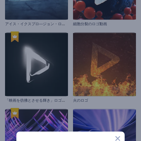
ア
イス・イクスプロ―ジョン・ロゴ動画
細胞分裂のロゴ動画
「
映画を彷彿とさせる輝き」ロゴ動画
火のロゴ