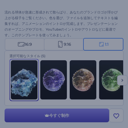
流れる球体が急速に形成されて散らばり、あなたのブランドロゴが浮かび
上がる様子をご覧ください。色を選び、ファイルを追加してテキストを編
集すれば、アニメーションのイントロが完成します。プレゼンテーション
のオープニングやプロモ、YouTubeのイントロやアウトロなどに最適で
す。このテンプレートを使ってみましょう。
16:9
9:16
1:1
選択可能なスタイル
(5)
今すぐ制作