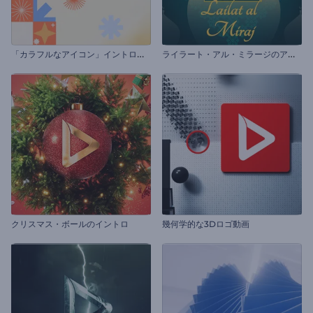
「
カラフルなアイコン」イントロ動画
ラ
イラート・アル・ミラージのアニメーション
クリスマス・ボールのイントロ
幾何学的な3Dロゴ動画