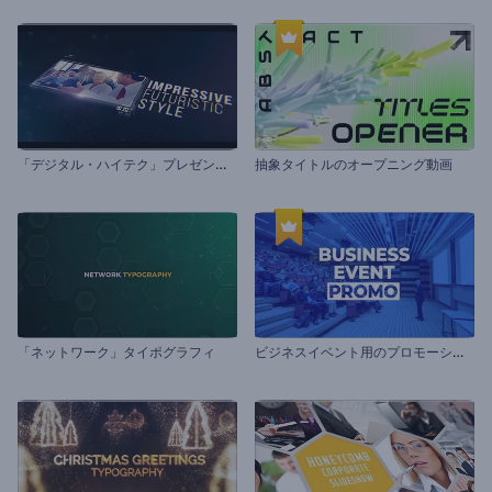
「
デジタル・ハイテク」プレゼンテーション
抽象タイトルのオープニング動画
ヒ
゙ジネスイベント用のプロモーションビデオ
「ネットワーク」タイポグラフィ