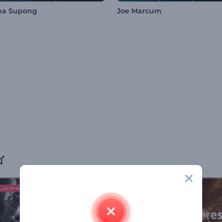
na Supong
Joe Marcum
ゴ