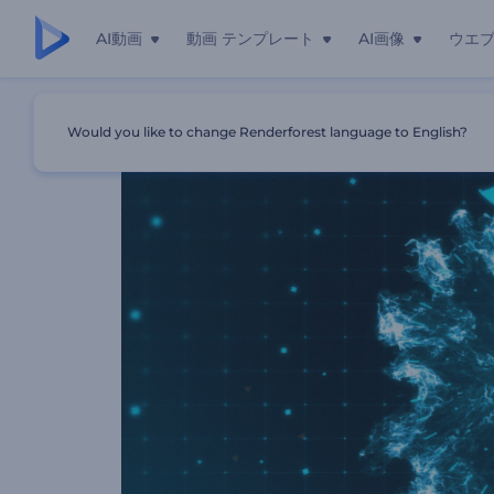
AI動画
動画 テンプレート
AI画像
ウエ
ホーム
テンプレート
「シネマティックなHUD」ロゴ動画
Would you like to change Renderforest language to English?