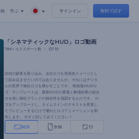
価格
学ぶ
サインイン
無料で試す
「シネマティックなHUD」ロゴ動画
78K+
エクスポート数
7 秒
目的の顧客を取り込み、会社ロゴを視覚的イメージとし
て刻み込ませたいのではありませんか。それにはデジタ
ルの世界で御社ロゴを輝かすことです。 映画風HUDロ
ゴ・テンプレートは 最新HUDの要素と劇場効果の組合
せを使い御社ブランドの独自性を強調するものです。 ロ
ゴをアップロードし、タイムラインのテキストを変更し
てプレビューするだけで優れたロゴアニメーションを制
作します。 今すぐ試してみてください！
16:9
9:16
1:1