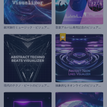
銀
河旅行ミュージック・ビジュアライザー
音
楽アルバム発売記念のビジュアライザー
現
代のテクノ・ビートのビジュアライザー
抽
象的なネオンラインのビジュアライザー