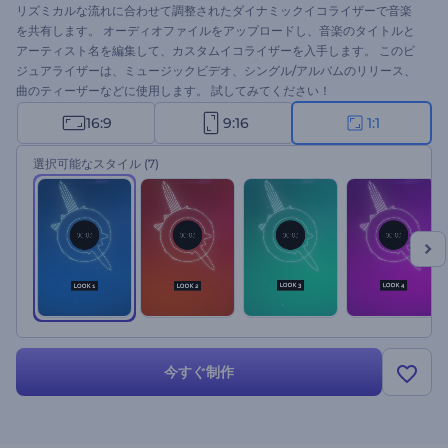
リズミカルな流れに合わせて調整されたダイナミックイコライザーで音楽
を共有します。 オーディオファイルをアップロードし、音楽のタイトルと
アーティスト名を編集して、カスタムイコライザーを入手します。 このビ
ジュアライザーは、ミュージックビデオ、シングル/アルバムのリリース、
曲のティーザーなどに使用します。 試してみてください！
16:9
9:16
1:1
選択可能なスタイル
(7)
今すぐ制作