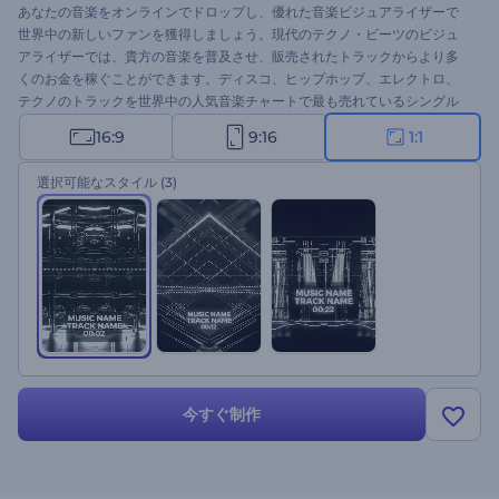
あなたの音楽をオンラインでドロップし、優れた音楽ビジュアライザーで
世界中の新しいファンを獲得しましょう。現代のテクノ・ビーツのビジュ
アライザーでは、貴方の音楽を普及させ、販売されたトラックからより多
くのお金を稼ぐことができます。ディスコ、ヒップホップ、エレクトロ、
テクノのトラックを世界中の人気音楽チャートで最も売れているシングル
のリストに載せるために、このソフトを使ってください。あなたの曲をア
16:9
9:16
1:1
ップロードして数分待つと、高解像度のオーディオビジュアライザーが表
示されます。DJのシングルドロップ、ニューアルバムリリース、曲のプレ
選択可能なスタイル
(3)
イリストカバー、その他多くのプロジェクトに理想的に適しています。今
すぐお試しください！
今すぐ制作