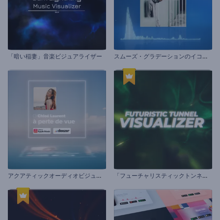
ス
ムーズ・グラデーションのイコライザー
「暗い稲妻」音楽ビジュアライザー
ア
クアティックオーディオビジュアライザー
「
フューチャリスティックトンネル」ビジュアライザー