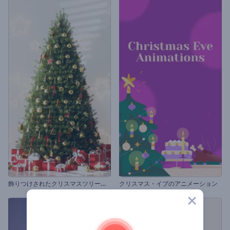
飾
りつけされたクリスマスツリーのオープニング動画
クリスマス・イブのアニメーション