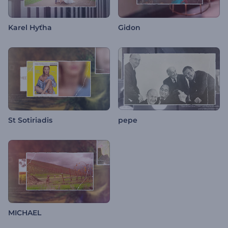
Karel Hyťha
Gidon
St Sotiriadis
pepe
MICHAEL