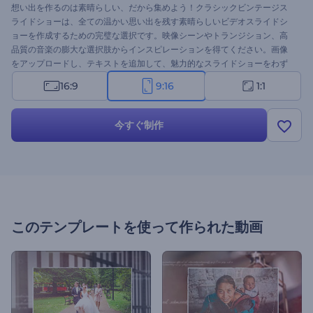
想い出を作るのは素晴らしい、だから集めよう！クラシックビンテージス
ライドショーは、全ての温かい思い出を残す素晴らしいビデオスライドシ
ョーを作成するための完璧な選択です。映像シーンやトランジション、高
品質の音楽の膨大な選択肢からインスピレーションを得てください。画像
をアップロードし、テキストを追加して、魅力的なスライドショーをわず
か数分で作成できます。家族のイベント、誕生日パーティーや結婚式のス
16:9
9:16
1:1
ライドショー、レトロなプレゼンテーションなどに最適です。今すぐ無料
でお試しください！
今すぐ制作
このテンプレートを使って作られた動画