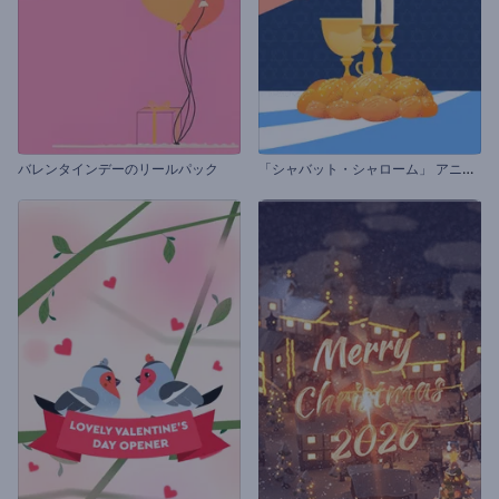
「
シャバット・シャローム」 アニメーション
バレンタインデーのリールパック