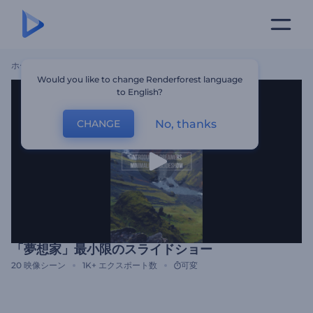
ホーム
テンプレート
「夢想家」最小限のスライドショー
Would you like to change Renderforest language
to English?
No, thanks
CHANGE
「夢想家」最小限のスライドショー
20
映像シーン
1K+
エクスポート数
可変