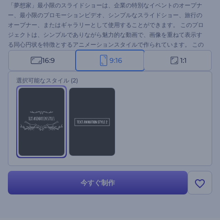
「夢想家」最小限のスライドショーは、企業の特別なイベントのオープナ
ー、最小限のプロモーションビデオ、シンプルなスライドショー、旅行の
オープナー、またはギャラリーとして使用することができます。 このプロ
ジェクトは、シンプルでありながら魅力的な動画で、画像を重ねて表示す
る同心円状を特徴とするアニメーションスタイルで作られています。 この
テンプレートにはカスタマイズ可能なテキスト、音楽があり、オリジナル
16:9
9:16
1:1
な動画を作成する全てのツールがあります。画像・動画をドロップし、テ
キストを編集し、音楽を追加、または選択して完成品をお楽しみくださ
選択可能なスタイル
(2)
い。
今すぐ制作