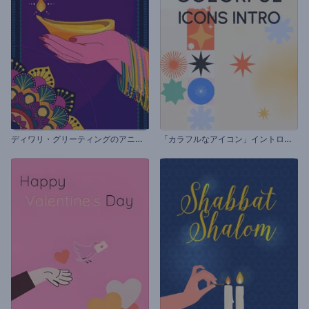
デ
ィワリ・グリーティングのアニメーション
「
カラフルなアイコン」イントロ動画