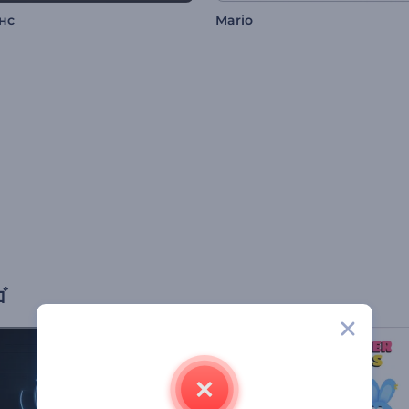
нс
Mario
ゴ