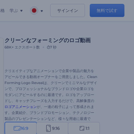
価格
学ぶ
サインイン
無料で試す
クリーンなフォーミングのロゴ動画
68K+
エクスポート数
7 秒
クリエイティブなアニメーションで企業や製品の魅力を
アピールできる動画オープナーをご用意しました。Clean
Forming Logo Revealは、クリーンでミニマルなデザイ
ンで、プロフェッショナルなブランドロゴや企業ロゴを
モダンにアピールするのに最適です。ロゴをアップロー
ドし、キャッチフレーズを入力するだけで、高解像度の
ロゴアニメーション
が、一連の粒子によって形成されま
す。企業紹介、ブランドプロモーション、テクノロジー
製品のプレゼンテーションなど、様々な用途に最適で
す。今すぐお試しください！
16:9
9:16
1:1