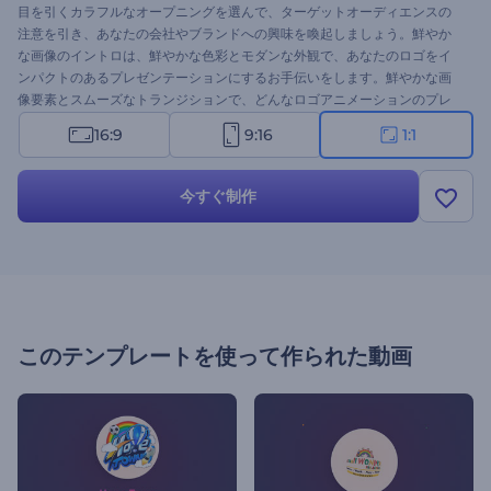
目を引くカラフルなオープニングを選んで、ターゲットオーディエンスの
注意を引き、あなたの会社やブランドへの興味を喚起しましょう。鮮やか
な画像のイントロは、鮮やかな色彩とモダンな外観で、あなたのロゴをイ
ンパクトのあるプレゼンテーションにするお手伝いをします。鮮やかな画
像要素とスムーズなトランジションで、どんなロゴアニメーションのプレ
ゼンテーションも成功に導くことでしょう。ロゴをアップロードし、好み
16:9
9:16
1:1
の色に変更し、キャッチコピーを書いて数分待つだけで、プロ並みの動画
アニメーションが完成します。エンターテインメント業界、フードコー
ト、子供服ブランドなど、さまざまな業種の企業に最適です。今すぐ試し
今すぐ制作
てみてください！
このテンプレートを使って作られた動画