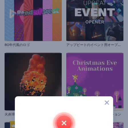
ア
ップビートのイベント用オープニング動画
80年代風のロゴ
火炎球ロゴ動画
クリスマス・イブのアニメーション