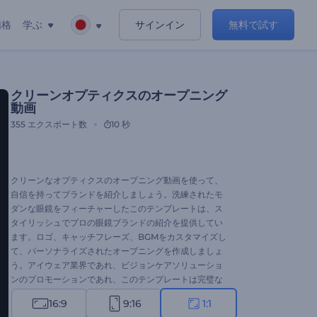
価格
学ぶ
サインイン
無料で試す
クリーンオプティクスのオープニング
動画
355
エクスポート数
10 秒
クリーンなオプティクスのオープニング動画を使って、
自信を持ってブランドを紹介しましょう。洗練されたモ
ダンな眼鏡をフィーチャーしたこのテンプレートは、ス
タイリッシュでプロの眼鏡ブランドの紹介を提供してい
ます。ロゴ、キャッチフレーズ、BGMをカスタマイズし
て、パーソナライズされたオープニングを作成しましょ
う。アイウェア業界であれ、ビジョンケアソリューショ
ンのプロモーションであれ、このテンプレートは完璧な
選択です。今すぐ作成して、ブランドの存在感をより高
16:9
9:16
1:1
いレベルに引き上げましょう！