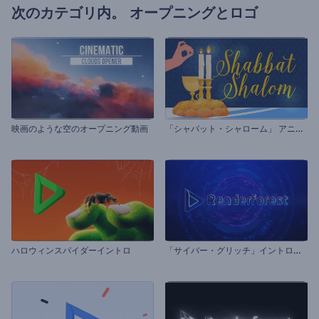
次のカテゴリ内。
オープニングとロゴ
「
シャバット・シャローム」 アニメーション
映画のような空のオープニング動画
「
サイバー・グリッチ」イントロ動画
ハロウィンスパイダーイントロ