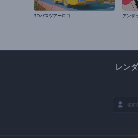
3Dバスツアーロゴ
アンザ
レン