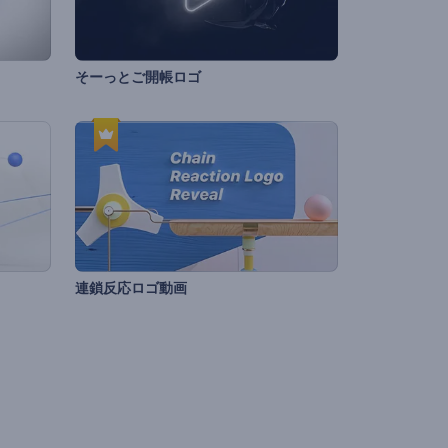
そーっとご開帳ロゴ
連鎖反応ロゴ動画