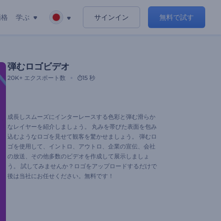
価格
学ぶ
サインイン
無料で試す
弾むロゴビデオ
20K+
エクスポート数
15 秒
成長しスムーズにインターレースする色彩と弾む滑らか
なレイヤーを紹介しましょう。 丸みを帯びた表面を包み
込むようなロゴを見せて観客を驚かせましょう。 弾むロ
ゴを使用して、イントロ、アウトロ、企業の宣伝、会社
の放送、その他多数のビデオを作成して展示しましょ
う。 試してみませんか？ロゴをアップロードするだけで
後は当社にお任せください。無料です！