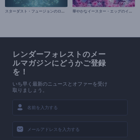
ス
ターダスト・フュージョンのロゴ動画
華
やかなイースター・エッグのイントロ動画
レンダーフォレストのメー
ルマガジンにどうかご登録
を！
いち早く最新のニュースとオファーを受け
取りましょう。