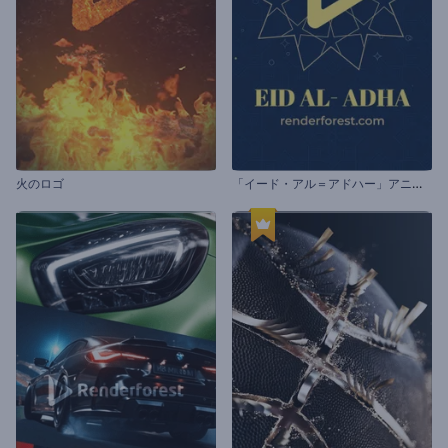
「
イード・アル＝アドハー」アニメーション
火のロゴ