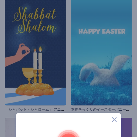
「
シャバット・シャローム」 アニメーション
本
物そっくりのイースターバニーのオープニング動画