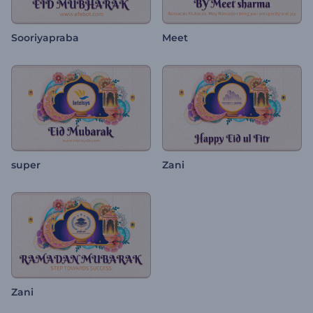
Sooriyapraba
Meet
super
Zani
Zani