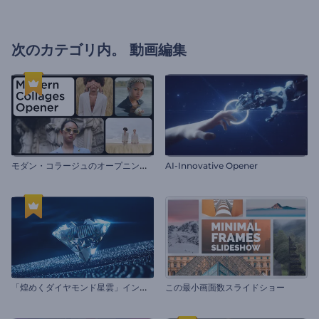
次のカテゴリ内。
動画編集
モ
ダン・コラージュのオープニング動画
AI-Innovative Opener
「
煌めくダイヤモンド星雲」イントロ
この最小画面数スライドショー