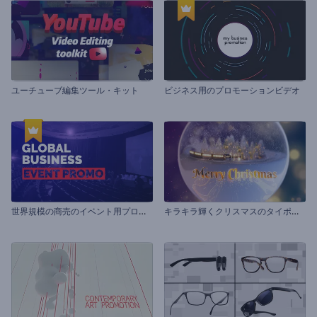
ユーチューブ編集ツール・キット
ビジネス用のプロモーションビデオ
世
界規模の商売のイベント用プロモーションビデオ
キ
ラキラ輝くクリスマスのタイポグラフィ