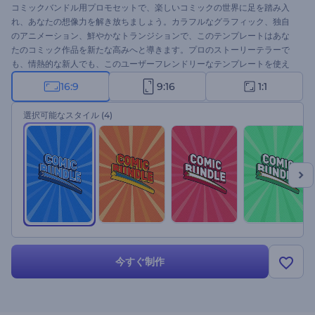
コミックバンドル用プロモセットで、楽しいコミックの世界に足を踏み入
れ、あなたの想像力を解き放ちましょう。カラフルなグラフィック、独自
のアニメーション、鮮やかなトランジションで、このテンプレートはあな
たのコミック作品を新たな高みへと導きます。プロのストーリーテラーで
も、情熱的な新人でも、このユーザーフレンドリーなテンプレートを使え
ば、ユニークなストーリーを簡単に作ることができます。あなたのアイデ
16:9
9:16
1:1
アに共鳴するシーンを選び、テキストを入力し、アップビートな音楽トラ
ックとナレーションでビデオを完成させましょう。視聴者を惹きつけ、話
選択可能なスタイル
(4)
題性のあるプロモーションで次のリリースを待ち望ませましょう。今すぐ
お試しください！
今すぐ制作