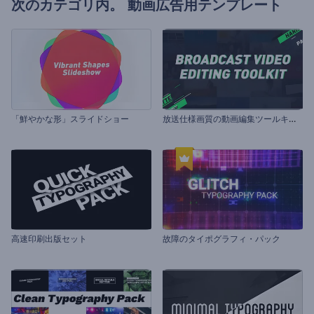
次のカテゴリ内。
動画広告用テンプレート
放
送仕様画質の動画編集ツールキット
「鮮やかな形」スライドショー
高速印刷出版セット
故障のタイポグラフィ・パック