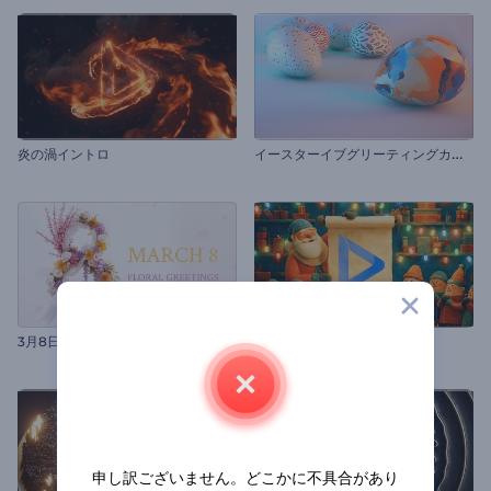
イ
ースターイブグリーティングカード
炎の渦イントロ
3月8日 花の挨拶
サンタのエルフのロゴ公開
申し訳ございません。どこかに不具合があり