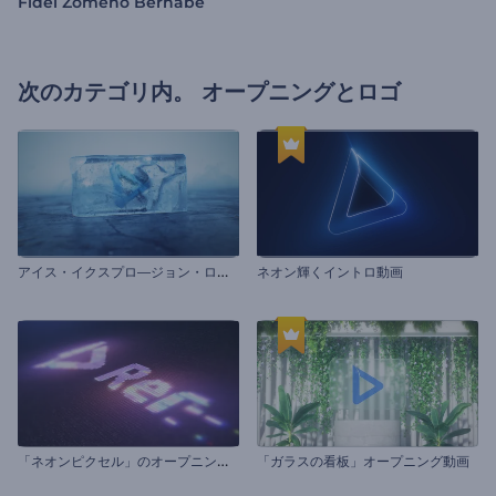
Fidel Zomeño Bernabe
次のカテゴリ内。
オープニングとロゴ
ア
イス・イクスプロ―ジョン・ロゴ動画
ネオン輝くイントロ動画
「
ネオンピクセル」のオープニング動画
「ガラスの看板」オープニング動画