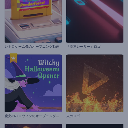
レトロゲーム機のオープニング動画
「高速レーサー」ロゴ
魔
女のハロウィンのオープニング動画
火のロゴ