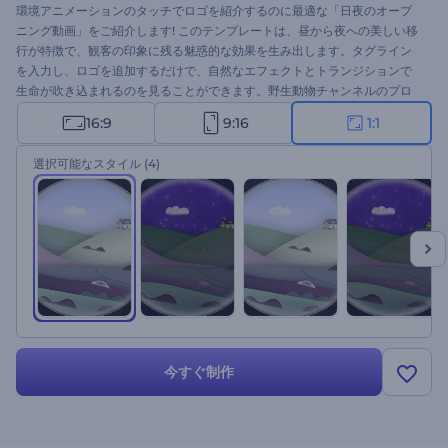
環境アニメーションのタッチでロゴを紹介するのに最適な「日夜のオープ
ニング動画」をご紹介します! このテンプレートは、昼から夜への美しい移
行が特徴で、観客の印象に残る魅惑的な効果を生み出します。タグライン
を入力し、ロゴを追加するだけで、自然なエフェクトとトランジションで
生命が吹き込まれるのを見ることができます。野生動物チャンネルのプロ
モーション、テレビコマーシャル、プレゼンテーションのオープニング、
16:9
9:16
1:1
地理的なイントロやアウトロなど、さまざまな用途に最適です。あなたの
ロゴを新たな高みへと導くために、ぜひお試しください。
選択可能なスタイル
(4)
今すぐ制作