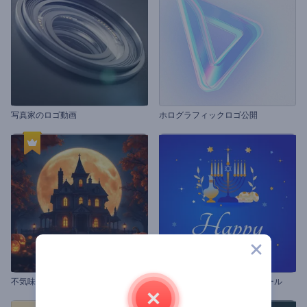
写真家のロゴ動画
ホログラフィックロゴ公開
不
気味なハロウィーンのアニメーション
ハヌカ用のグリーティングリール