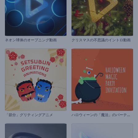
ネオン球体のオープニング動画
クリスマスの不思議のイントロ動画
ハ
ロウィーンの「魔法」のパーティーの招待状
「節分」グリティングアニメ