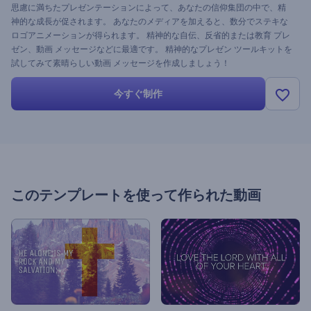
思慮に満ちたプレゼンテーションによって、あなたの信仰集団の中で、精
神的な成長が促されます。 あなたのメディアを加えると、数分でステキな
ロゴアニメーションが得られます。 精神的な自伝、反省的または教育 プレ
ゼン、動画 メッセージなどに最適です。 精神的なプレゼン ツールキットを
試してみて素晴らしい動画 メッセージを作成しましょう！
今すぐ制作
このテンプレートを使って作られた動画