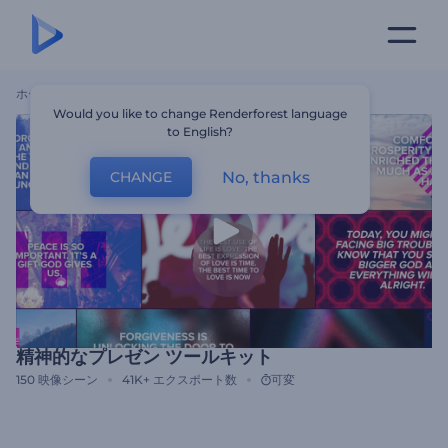
ホーム
テンプレート
精神的なプレゼン ツールキット
Would you like to change Renderforest language
to English?
No, thanks
CHANGE
精神的なプレゼン ツールキット
150
映像シーン
41K+
エクスポート数
可変