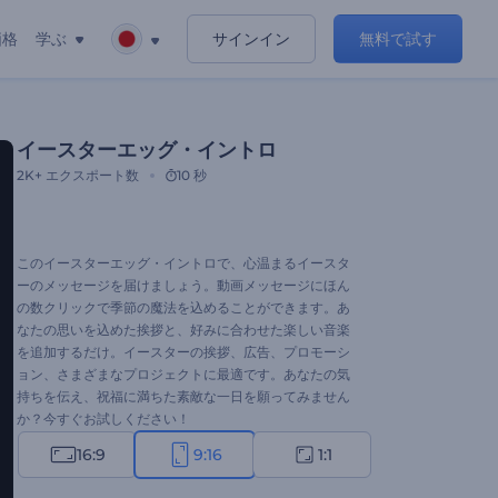
価格
学ぶ
サインイン
無料で試す
イースターエッグ・イントロ
2K+
エクスポート数
10 秒
このイースターエッグ・イントロで、心温まるイースタ
ーのメッセージを届けましょう。動画メッセージにほん
の数クリックで季節の魔法を込めることができます。あ
なたの思いを込めた挨拶と、好みに合わせた楽しい音楽
を追加するだけ。イースターの挨拶、広告、プロモーシ
ョン、さまざまなプロジェクトに最適です。あなたの気
持ちを伝え、祝福に満ちた素敵な一日を願ってみません
か？今すぐお試しください！
16:9
9:16
1:1