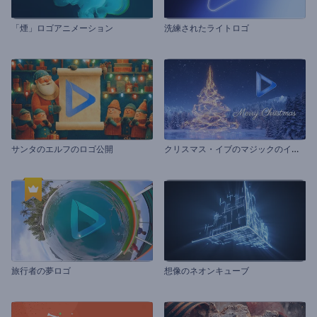
「煙」ロゴアニメーション
洗練されたライトロゴ
ク
リスマス・イブのマジックのイントロ
サンタのエルフのロゴ公開
旅行者の夢ロゴ
想像のネオンキューブ