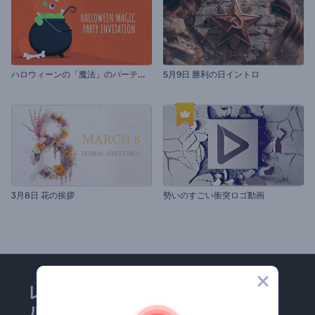
ハ
ロウィーンの「魔法」のパーティーの招待状
5月9日 勝利の日イントロ
3月8日 花の挨拶
勢いのすごい衝突ロゴ動画
レンダーフォレストのメー
ルマガジンにどうかご登録