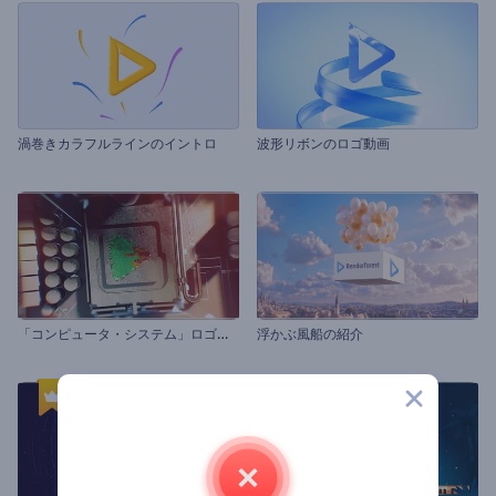
渦巻きカラフルラインのイントロ
波形リボンのロゴ動画
「
コンピュータ・システム」ロゴ動画
浮かぶ風船の紹介