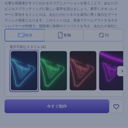
主要な視聴者がすぐにわかるロゴアニメーションを使うことで、あなたの
ビジネスブランディングに新しい基準を設けましょう。素早くネオンレイ
ヤーに変化するイントロは、あなたのビジネスを成功に導く強力なマーケ
ティング資産となります。このイントロは、高速でズームアウトするネオ
ンレイヤーが特徴で、視聴者に抜群のインパクトを与え、あなたの会社に
対する関心を高めることでしょう。ロゴをアップロードし、お好みのスタ
16:9
9:16
1:1
イルオプションを選択し、キャッチコピーを書いて数分待つだけで、プロ
フェッショナルなアニメーションのイントロが完成します。会社紹介動
選択可能なスタイル
(4)
画、製品やサービスのプロモーション、プレゼンテーションのオープニン
グ、チャンネルのイントロやアウトロ、コマーシャルなど、さまざまな用
途に最適です。今すぐ試してみてください！
今すぐ制作