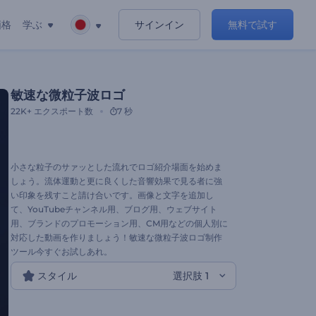
価格
学ぶ
サインイン
無料で試す
敏速な微粒子波ロゴ
22K+
エクスポート数
7 秒
小さな粒子のサァッとした流れでロゴ紹介場面を始めま
しょう。流体運動と更に良くした音響効果で見る者に強
い印象を残すこと請け合いです。画像と文字を追加し
て、YouTubeチャンネル用、ブログ用、ウェブサイト
用、ブランドのプロモーション用、CM用などの個人別に
対応した動画を作りましょう！敏速な微粒子波ロゴ制作
ツール今すぐお試しあれ。
スタイル
選択肢 1