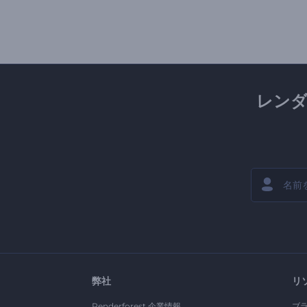
レン
弊社
リ
Renderforest 企業情報
ブ