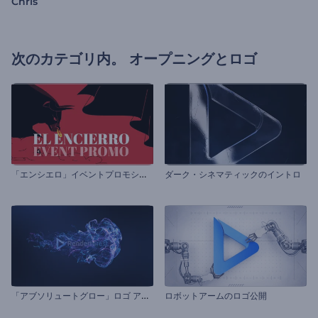
Chris
次のカテゴリ内。
オープニングとロゴ
「
エンシエロ」イベントプロモション
ダーク・シネマティックのイントロ
「
アブソリュートグロー」ロゴ アニメーション
ロボットアームのロゴ公開