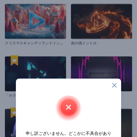
ク
リスマスキャンディランドイントロ
炎の渦イントロ
「カラフル・クリスタル」ロゴ動画
投影ロゴマッピング
申し訳ございません。どこかに不具合があり