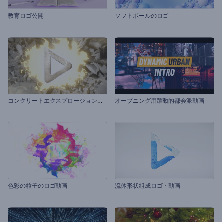
教育ロゴ公開
ソフトボールのロゴ
コ
ンクリートエクスプロージョンロゴ
オープニング用躍動的都会派動画
色彩の粒子のロゴ動画
流体形状組成ロゴ・動画