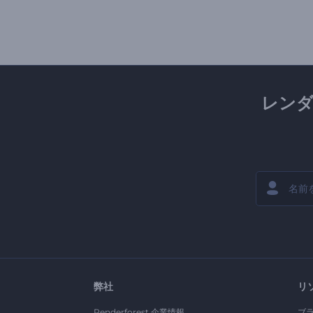
レン
弊社
リ
Renderforest 企業情報
ブ