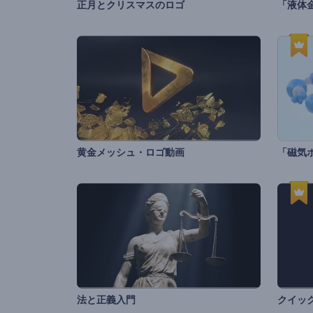
正月とクリスマスのロゴ
「液体
黄金メッシュ・ロゴ動画
「磁気
法と正義入門
クイッ