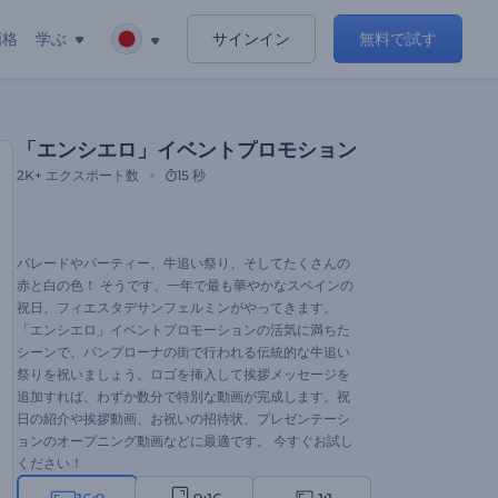
価格
学ぶ
サインイン
無料で試す
「エンシエロ」イベントプロモション
2K+
エクスポート数
15 秒
パレードやパーティー、牛追い祭り、そしてたくさんの
赤と白の色！ そうです、一年で最も華やかなスペインの
祝日、フィエスタデサンフェルミンがやってきます。
「エンシエロ」イベントプロモーションの活気に満ちた
シーンで、パンプローナの街で行われる伝統的な牛追い
祭りを祝いましょう。ロゴを挿入して挨拶メッセージを
追加すれば、わずか数分で特別な動画が完成します。祝
日の紹介や挨拶動画、お祝いの招待状、プレゼンテーシ
ョンのオープニング動画などに最適です。 今すぐお試し
ください！