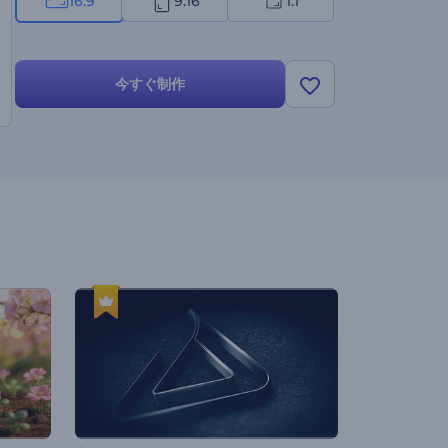
16:9
9:16
1:1
今すぐ制作