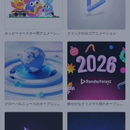
ホ
ッピーイースター用アニメーション
クイックのロゴアニメーション
グ
ローバルニュースのオープニング動画
鮮
やかなクリスマス用のオープニング動画