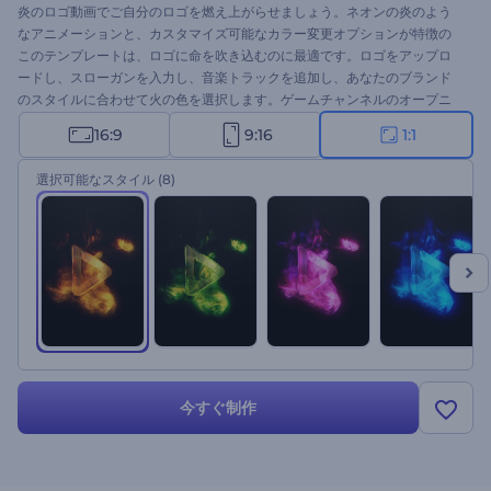
炎のロゴ動画でご自分のロゴを燃え上がらせましょう。ネオンの炎のよう
なアニメーションと、カスタマイズ可能なカラー変更オプションが特徴の
このテンプレートは、ロゴに命を吹き込むのに最適です。ロゴをアップロ
ードし、スローガンを入力し、音楽トラックを追加し、あなたのブランド
のスタイルに合わせて火の色を選択します。ゲームチャンネルのオープニ
ング、ダイナミックなプレゼンテーション、プロモーションビデオ、製品
16:9
9:16
1:1
発表会、イベントのイントロなどに最適です。今すぐ作成して、動画に火
をつけましょう！
選択可能なスタイル
(8)
今すぐ制作