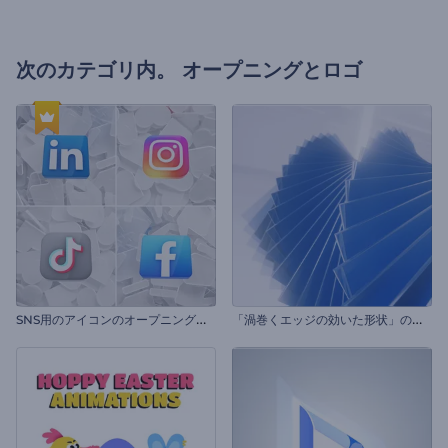
次のカテゴリ内。
オープニングとロゴ
S
NS用のアイコンのオープニング動画
「
渦巻くエッジの効いた形状」のイントロ動画