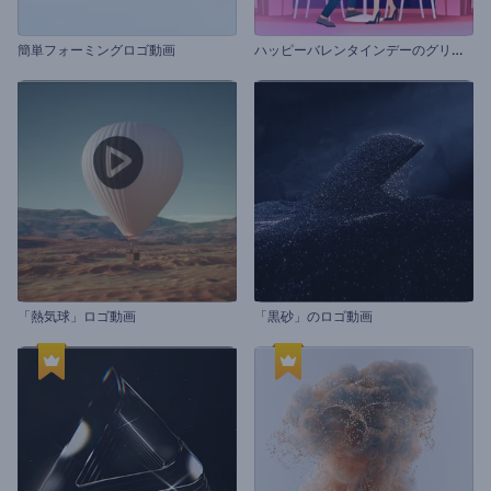
ハ
ッピーバレンタインデーのグリーティング
簡単フォーミングロゴ動画
「熱気球」ロゴ動画
「黒砂」のロゴ動画