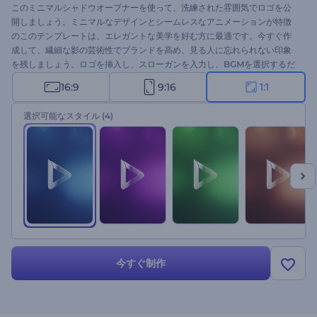
このミニマルシャドウオープナーを使って、洗練された雰囲気でロゴを公
開しましょう。ミニマルなデザインとシームレスなアニメーションが特徴
のこのテンプレートは、エレガントな美学を好む方に最適です。今すぐ作
成して、繊細な影の芸術性でブランドを高め、見る人に忘れられない印象
を残しましょう。ロゴを挿入し、スローガンを入力し、BGMを選択するだ
けで、数分で高品質の
ロゴアニメーション
を作成できます。企業プロモー
16:9
9:16
1:1
ション、製品紹介、プレゼンテーションのオープナー、チャンネルのイン
トロやアウトロなど、様々なプロジェクトに最適です。今すぐお試しくだ
選択可能なスタイル
(4)
さい！
今すぐ制作