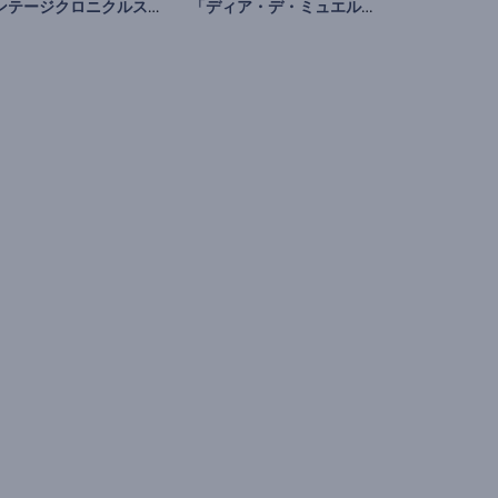
ビンテージクロニクルスライドショー
「ディア・デ・ミュエルトス」アニメーション