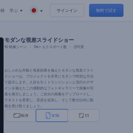
価格
学ぶ
サインイン
無料で試す
モダンな視差スライドショー
10
映像シーン
11K+
エクスポート数
可変
おしゃれな外観と視差効果を備えたモダンな視差スライ
ドショーは、プロジェクトを非常にモダンで特別な方法
で提示します。人目を引くトランジションと流行のデザ
インを備えたこの感動的なフォトギャラリーで画像や写
真を展示しましょう。ご自分の画像をアップロードし、
テキストを変更し、音楽を追加し、そして数分以内に動
画を受け取りましょう。
16:9
9:16
1:1