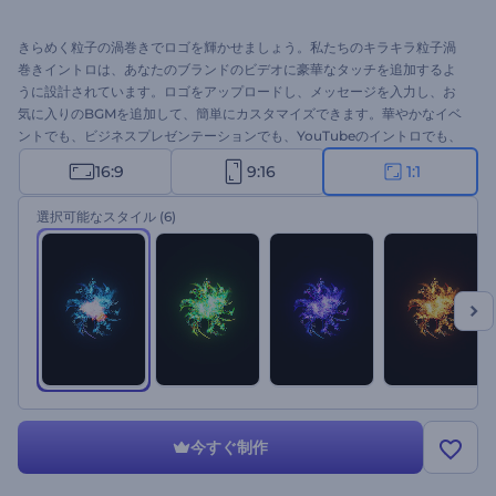
きらめく粒子の渦巻きでロゴを輝かせましょう。私たちのキラキラ粒子渦
巻きイントロは、あなたのブランドのビデオに豪華なタッチを追加するよ
うに設計されています。ロゴをアップロードし、メッセージを入力し、お
気に入りのBGMを追加して、簡単にカスタマイズできます。華やかなイベ
ントでも、ビジネスプレゼンテーションでも、YouTubeのイントロでも、
このテンプレートがあなたのロゴを輝かせます。わずか数クリックで忘れ
16:9
9:16
1:1
られないイントロを作りましょう！
選択可能なスタイル
(6)
今すぐ制作