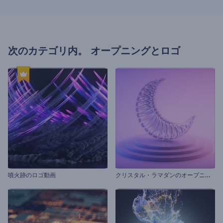
次のカテゴリ内。
オープニングとロゴ
ク
リスタル・ラマダンのオープニング動画
噴火跡のロゴ動画