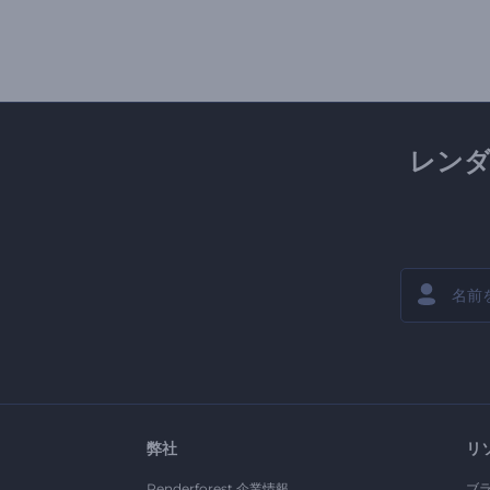
レン
弊社
リ
Renderforest 企業情報
ブ