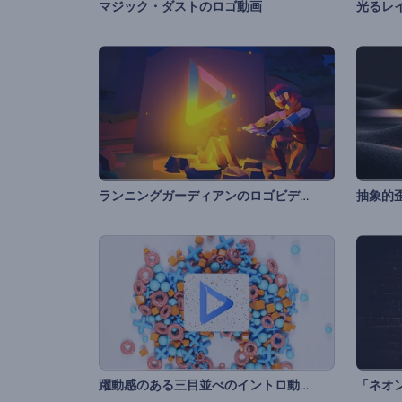
マジック・ダストのロゴ動画
光るレ
ランニングガーディアンのロゴビデオ
抽象的
躍動感のある三目並べのイントロ動画
「ネオ