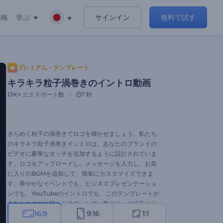
価格
学ぶ
サインイン
無料で試す
プレミアム・テンプレート
キラキラ粒子渦巻きのイントロ動画
13K+
エクスポート数
7 秒
きらめく粒子の渦巻きでロゴを輝かせましょう。私たち
のキラキラ粒子渦巻きイントロは、あなたのブランドの
ビデオに豪華なタッチを追加するように設計されていま
す。ロゴをアップロードし、メッセージを入力し、お気
に入りのBGMを追加して、簡単にカスタマイズできま
す。華やかなイベントでも、ビジネスプレゼンテーショ
ンでも、YouTubeのイントロでも、このテンプレートが
あなたのロゴを輝かせます。わずか数クリックで忘れら
16:9
9:16
1:1
れないイントロを作りましょう！