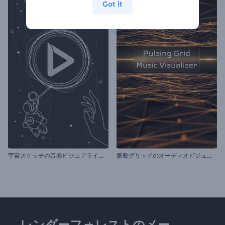
Got it
宇
宙スケッチの音楽ビジュアライザー
脈
動グリッドのオーディオビジュアライザー
レンダーフォレストのメー