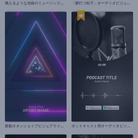
燃
えるような光線のミュージックビジュアライザー
「
脈打つ粒子」オーディオビジュアライザー
脈
動ネオンシェイプビジュアライザー
ポ
ッドキャスト用オーディオビジュアライザー