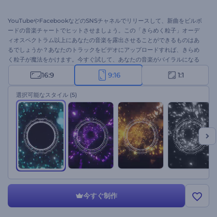
YouTubeやFacebookなどのSNSチャネルでリリースして、新曲をビルボ
ードの音楽チャートでヒットさせましょう。この「きらめく粒子」オーデ
ィオスペクトラム以上にあなたの音楽を露出させることができるものはあ
るでしょうか？あなたのトラックをビデオにアップロードすれば、きらめ
く粒子が魔法をかけます。今すぐ試して、あなたの音楽がバイラルになる
のを見てみましょう！
16:9
9:16
1:1
選択可能なスタイル
(5)
今すぐ制作