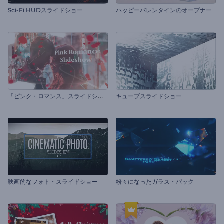
Sci-Fi HUDスライドショー
ハッピーバレンタインのオープナー
「
ピンク・ロマンス」スライドショー
キューブスライドショー
映画的なフォト・スライドショー
粉々になったガラス・パック