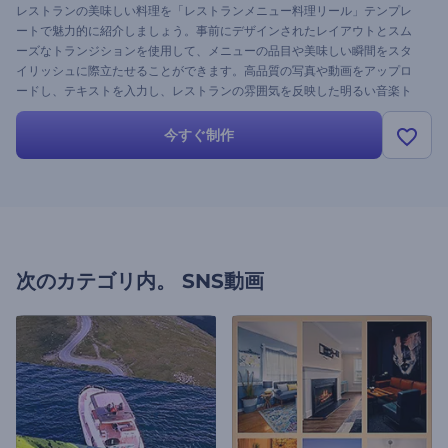
レストランの美味しい料理を「レストランメニュー料理リール」テンプレ
ートで魅力的に紹介しましょう。事前にデザインされたレイアウトとスム
ーズなトランジションを使用して、メニューの品目や美味しい瞬間をスタ
イリッシュに際立たせることができます。高品質の写真や動画をアップロ
ードし、テキストを入力し、レストランの雰囲気を反映した明るい音楽ト
ラックを選択してください。今すぐ作成して共有し、すべてのソーシャル
プラットフォームで食通の注目を集めましょう！
今すぐ制作
次のカテゴリ内。
SNS動画