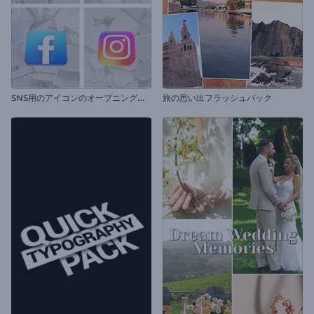
S
NS用のアイコンのオープニング動画
旅の思い出フラッシュバック