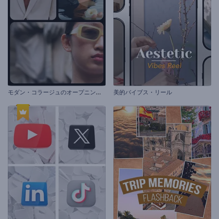
モ
ダン・コラージュのオープニング動画
美的バイブス・リール