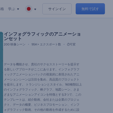
価格
学ぶ
サインイン
無料で試す
インフォグラフィックのアニメーショ
ンセット
200
映像シーン
95K+
エクスポート数
可変
データを機能させ、貴社のサクセスストーリーを提示す
る新しいアプローチがここにあります。インフォグラフ
ィックアニメーションパックの視覚的に表現されたアニ
メーションシーンは注目を集め、高品質のプロジェクト
を提示します。 トランジションとスタイル、160種類以上
のインフォグラフィック、棒グラフ、地図シーン、さま
ざまなアニメーションアイコンを特徴とする3つで、この
テンプレートは、紹介動画、会社または企業のプロジェ
クト、データの概要、ビジネスプロモーション、インフ
ォグラフィック動画、その他の動画を作成するために設