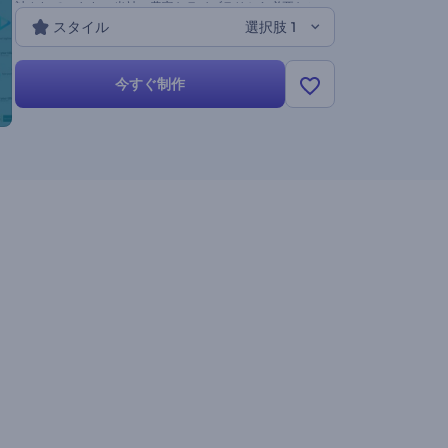
計されています。 当社の豊富なライブラリから必要なシ
スタイル
選択肢 1
ーンを選び、情報を記入し、今すぐインフォグラフィッ
クストーリーを構築してください！
今すぐ制作