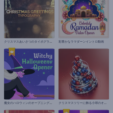
ク
リスマスあいさつのタイポグラフィ
彩豊かなラマダーンイントロ動画
魔
女のハロウィンのオープニング動画
ク
リスマスツリーに飾る小球のオープニング