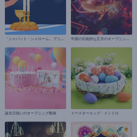
「
シャバット・シャローム」 アニメーション
中
国の伝統的な正月のオープニング動画
誕生日祝いのオープニング動画
イースターエッグ・イントロ