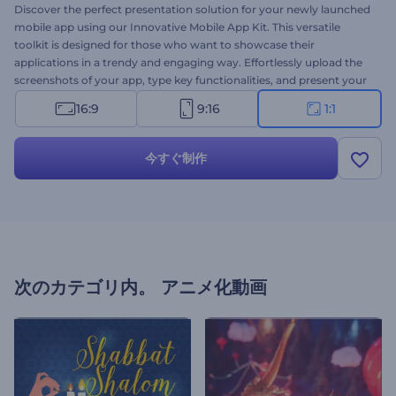
Discover the perfect presentation solution for your newly launched
mobile app using our Innovative Mobile App Kit. This versatile
toolkit is designed for those who want to showcase their
applications in a trendy and engaging way. Effortlessly upload the
screenshots of your app, type key functionalities, and present your
applications from different angles and views. Perfect for app
16:9
9:16
1:1
promotions, new feature introductions, app launch
announcements, and a lot more projects. Give it a try now!
今すぐ制作
次のカテゴリ内。
アニメ化動画