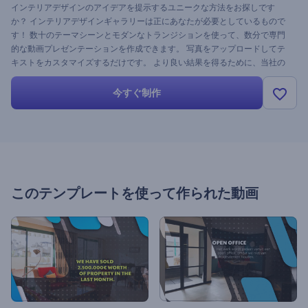
インテリアデザインのアイデアを提示するユニークな方法をお探しです
か？ インテリアデザインギャラリーは正にあなたが必要としているもので
す！ 数十のテーマシーンとモダンなトランジションを使って、数分で専門
的な動画プレゼンテーションを作成できます。 写真をアップロードしてテ
キストをカスタマイズするだけです。 より良い結果を得るために、当社の
ストックミュージックトラックを追加することを忘れないでください。 プ
ロ向けのビデオを作成するのはこれまでになく簡単です。 この新しいテン
今すぐ制作
プレートを無料で今すぐ試してみましょう。
このテンプレートを使って作られた動画